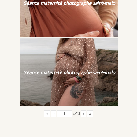
Séance maternité photographe saint-malo
Séance maternité photographe saint-malo
«
‹
of
3
›
»